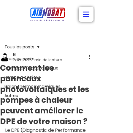
Post
Tous les posts
Eli
Tous les posts
1 avr. 2025
1 min de lecture
Comment les
Panneaux Photovoltaique
panneaux
Pompe a chaleur
Ballon thermodynamiques
photovoltaïques et les
Autres
pompes à chaleur
peuvent améliorer le
DPE de votre maison ?
Le DPE (Diagnostic de Performance 