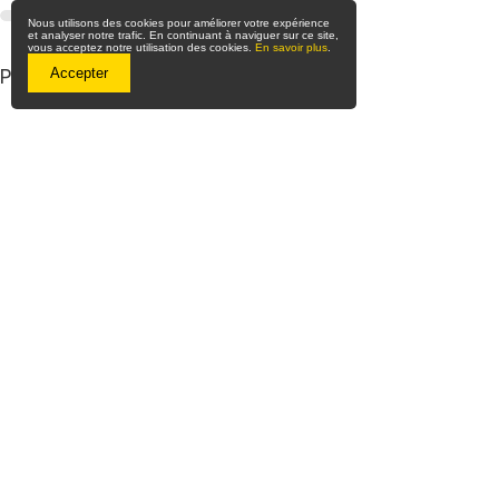
Nous utilisons des cookies pour améliorer votre expérience
et analyser notre trafic. En continuant à naviguer sur ce site,
vous acceptez notre utilisation des cookies.
En savoir plus
.
Voir tout
Posts récents
Accepter