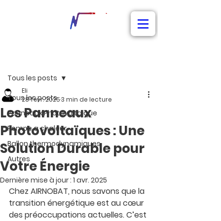
Post
Tous les posts
Eli
Tous les posts
28 févr. 2025
3 min de lecture
Les Panneaux
Panneaux Photovoltaique
Photovoltaïques : Une
Pompe a chaleur
Ballon thermodynamiques
Solution Durable pour
Autres
Votre Énergie
Dernière mise à jour :
1 avr. 2025
Chez 
AIRNOBAT
, nous savons que la 
transition énergétique est au cœur 
des préoccupations actuelles. C’est 