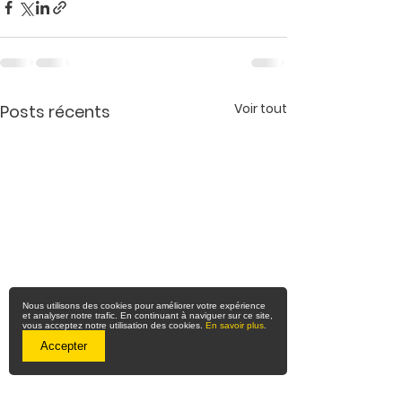
Voir tout
Posts récents
Nous utilisons des cookies pour améliorer votre expérience
et analyser notre trafic. En continuant à naviguer sur ce site,
vous acceptez notre utilisation des cookies.
En savoir plus
.
Accepter