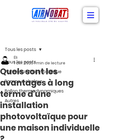
Post
Tous les posts
Eli
Tous les posts
1 avr. 2025
1 min de lecture
Quels sont les
Panneaux Photovoltaique
avantages à long
Pompe a chaleur
Ballon thermodynamiques
terme d’une
Autres
installation
photovoltaïque pour
une maison individuelle
?