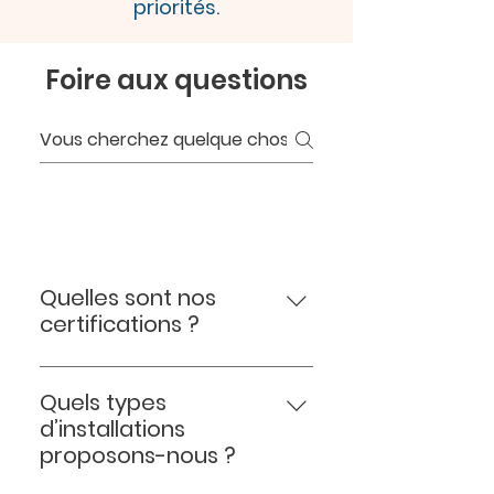
priorités.
Foire aux questions
Toutes vos questions
Quelles sont nos
certifications ?
Nous disposons de plusieurs
certifications garantissant la
Quels types
qualité et la conformité de nos
d’installations
installations, notamment : RGE
proposons-nous ?
(Reconnu Garant de