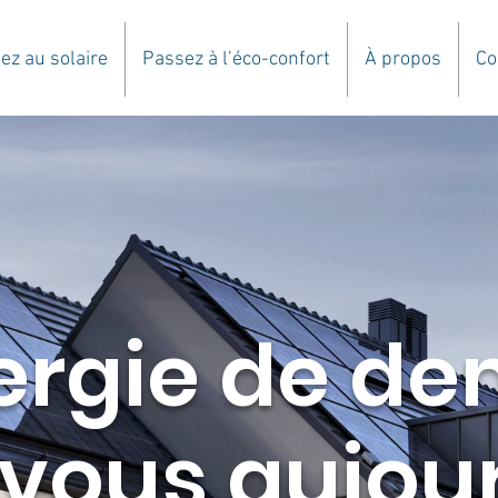
ez au solaire
Passez à l’éco-confort
À propos
Co
ergie de d
vous aujou