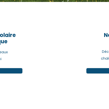
olaire
N
que
Déc
eaux
chale
i